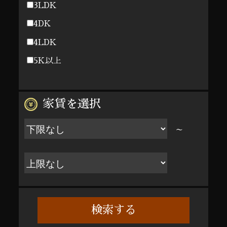
3LDK
4DK
4LDK
5K以上
家賃を選択
～