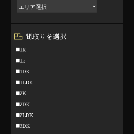
間取りを選択
1R
1k
1DK
1LDK
2K
2DK
2LDK
3DK