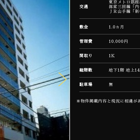
東京メトロ銀座
交通
都営三田線「内
ＪＲ山手線「新
敷金
1.0ヵ月
管理費
10,000円
間取り
1K
総階数
地下1階 地上1
駐車場
無
※物件掲載内容と現況に相違が