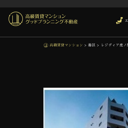
高級賃貸マンション
>
港区
>
レジディア虎ノ