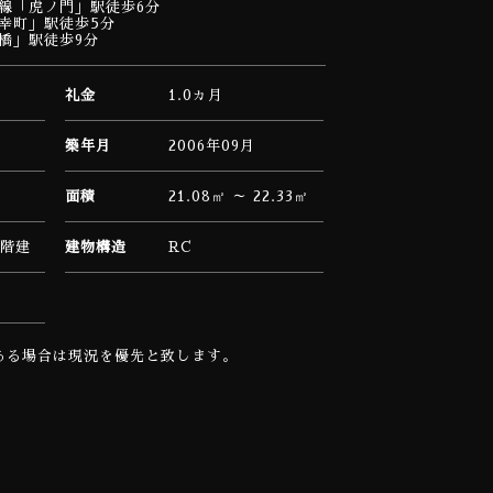
線「虎ノ門」駅徒歩6分
幸町」駅徒歩5分
橋」駅徒歩9分
礼金
1.0ヵ月
築年月
2006年09月
面積
21.08㎡ ～ 22.33㎡
4階建
建物構造
RC
ある場合は現況を優先と致します。