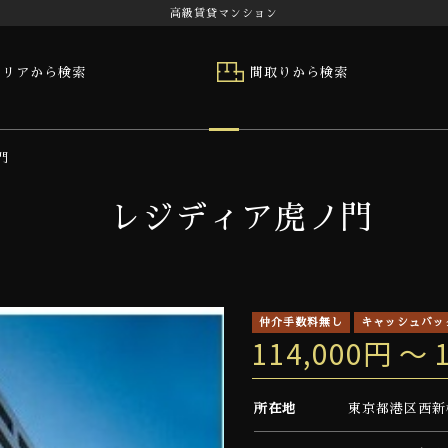
高級賃貸マンション
エリアから検索
間取りから検索
門
レジディア虎ノ門
仲介手数料無し
キャッシュバッ
114,000円 ～ 
所在地
東京都港区西新橋