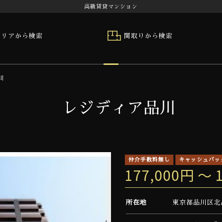
高級賃貸マンション
エリアから検索
間取りから検索
川
レジディア品川
仲介手数料無し
キャッシュバッ
177,000円 ～ 
所在地
東京都品川区北品