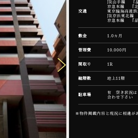
JR山手線 『
京急本線 『
交通
東京臨海高速鉄
JR京浜東北線
京急本線 『
敷金
1.0ヵ月
管理費
10,000円
間取り
1R
総階数
地上11階
有 空き状況は
駐車場
合わせ下さい
※物件掲載内容と現況に相違が